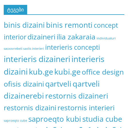
ტეგები
binis remonti
binis dizaini
concept
dizaineri
ilia zakaraia
interior
individualuri
interieris concepti
sacxovrebeli saxlis interieri
interieris dizaineri
interieris
dizaini
kub.ge
kubi.ge
office design
qartveli
qartveli
ofisis dizaini
dizainerebi
restornis dizaineri
restornis dizaini
restornis interieri
saproeqto kubi
studia cube
saproeqto cube