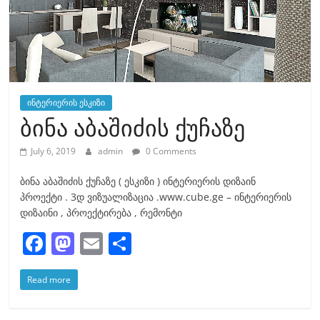
ინტერიერის ესკიზი
ბინა აბაშიძის ქუჩაზე
July 6, 2019
admin
0 Comments
ბინა აბაშიძის ქუჩაზე ( ესკიზი ) ინტერიერის დიზაინ
პროექტი . 3დ ვიზუალიზაცია .www.cube.ge – ინტერიერის
დიზაინი , პროექტირება , რემონტი
F
M
E
S
a
a
m
h
Read more
c
st
ai
ar
e
o
l
e