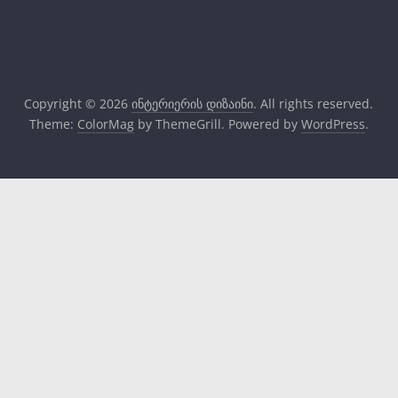
Copyright © 2026
ინტერიერის დიზაინი
. All rights reserved.
Theme:
ColorMag
by ThemeGrill. Powered by
WordPress
.