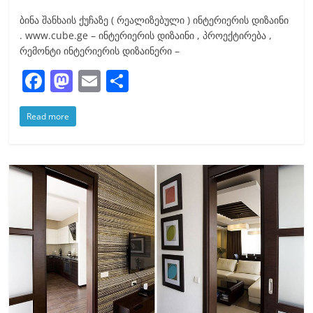
ბინა შანხაის ქუჩაზე ( რეალიზებული ) ინტერიერის დიზაინი
. www.cube.ge – ინტერიერის დიზაინი , პროექტირება ,
რემონტი ინტერიერის დიზაინერი –
F
M
E
S
a
a
m
h
Read more
c
st
ai
ar
e
o
l
e
b
d
o
o
o
n
k