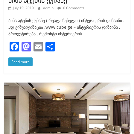
July 19, 2019
admin
0 Comments
ბინა ატენის ქუჩაზე ( რეალიზებული ) ინტერიერის დიზაინი .
3დ ვიზუალიზაცია .www.cube.ge – ინტერიერის დიზაინი ,
პროექტირება , რემონტი ინტერიერის
F
M
E
S
a
a
m
h
Read more
c
st
ai
ar
e
o
l
e
b
d
o
o
o
n
k