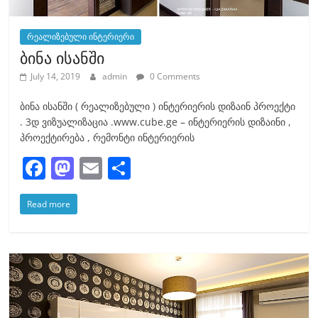
რეალიზებული ინტერიერი
ბინა ისანში
July 14, 2019
admin
0 Comments
ბინა ისანში ( რეალიზებული ) ინტერიერის დიზაინ პროექტი
. 3დ ვიზუალიზაცია .www.cube.ge – ინტერიერის დიზაინი ,
პროექტირება , რემონტი ინტერიერის
F
M
E
S
a
a
m
h
Read more
c
st
ai
ar
e
o
l
e
b
d
o
o
o
n