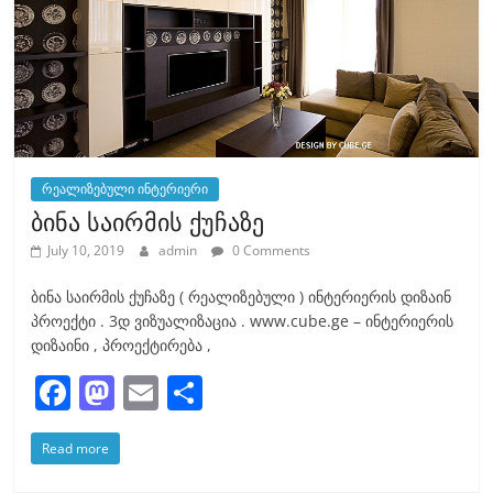
k
რეალიზებული ინტერიერი
ბინა საირმის ქუჩაზე
July 10, 2019
admin
0 Comments
ბინა საირმის ქუჩაზე ( რეალიზებული ) ინტერიერის დიზაინ
პროექტი . 3დ ვიზუალიზაცია . www.cube.ge – ინტერიერის
დიზაინი , პროექტირება ,
F
M
E
S
a
a
m
h
Read more
c
st
ai
ar