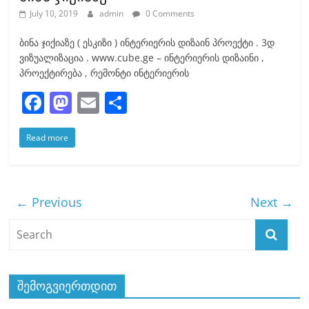
July 10, 2019
admin
0 Comments
ბინა ჯიქიაზე ( ესკიზი ) ინტერიერის დიზაინ პროექტი . 3დ
ვიზუალიზაცია . www.cube.ge – ინტერიერის დიზაინი ,
პროექტირება , რემონტი ინტერიერის
F
M
E
S
a
a
m
h
Read more
c
st
ai
ar
e
o
l
e
b
d
← Previous
Next →
o
o
o
n
k
შემოგვიერთდით