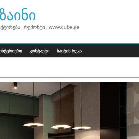
ზაინი
ექტირება , რემონტი . www.cube.ge
ᲘᲜᲢᲔᲠᲘᲔᲠᲘ
ᲙᲝᲜᲢᲐᲥᲢᲘ
ᲡᲐᲘᲢᲘᲡ ᲠᲣᲙᲐ