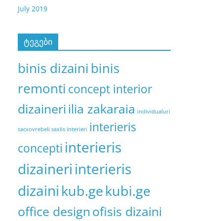
July 2019
ტეგები
binis
binis dizaini
remonti
concept interior
dizaineri
ilia zakaraia
individualuri
interieris
sacxovrebeli saxlis interieri
interieris
concepti
dizaineri
interieris
dizaini
kub.ge
kubi.ge
office design
ofisis dizaini