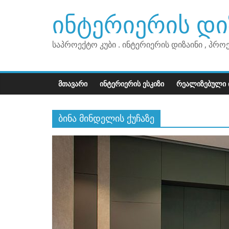
Skip
ინტერიერის დი
to
content
საპროექტო კუბი . ინტერიერის დიზაინი , პრო
ᲛᲗᲐᲕᲐᲠᲘ
ᲘᲜᲢᲔᲠᲘᲔᲠᲘᲡ ᲔᲡᲙᲘᲖᲘ
ᲠᲔᲐᲚᲘᲖᲔᲑᲣᲚᲘ 
ბინა მინდელის ქუჩაზე